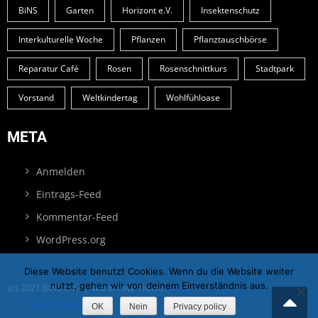
BiNS
Garten
Horizont e.V.
Insektenschutz
Interkulturelle Woche
Pflanzen
Pflanztauschbörse
Reparatur Café
Rosen
Rosenschnittkurs
Stadtpark
Vorstand
Weltkindertag
Wohlfühloase
META
Anmelden
Eintrags-Feed
Kommentar-Feed
WordPress.org
Diese Website benutzt Cookies. Wenn du die Website weiter
nutzt, gehen wir von deinem Einverständnis aus.
(c) 2021 BiNS e.V.
|
WordPress Theme
Vmag
Start & Neues
Blog
Impressum
Datenschutz
OK
Nein
Privacy policy