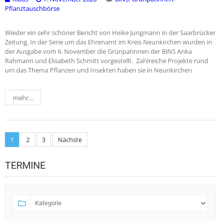
Pflanztauschbörse
Wieder ein sehr schöner Bericht von Heike Jungmann in der Saarbrücker
Zeitung. In der Serie um das Ehrenamt im Kreis Neunkirchen wurden in
der Ausgabe vom 6. November die Grünpatinnen der BiNS Anka
Rahmann und Elisabeth Schmitt vorgestellt. Zahlreiche Projekte rund
um das Thema Pflanzen und Insekten haben sie in Neunkirchen
mehr...
Seitennummerierung
1
2
3
Nächste
der
TERMINE
Beiträge