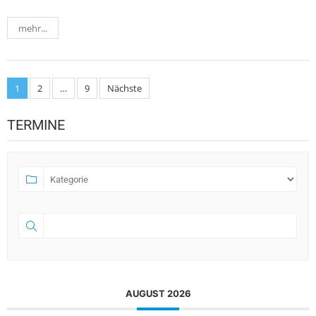
mehr...
Seitennummerierung
1
2
…
9
Nächste
der
TERMINE
Beiträge
AUGUST 2026