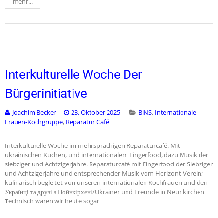
mehr...
Interkulturelle Woche Der
Bürgerinitiative
Joachim Becker
23. Oktober 2025
BiNS
,
Internationale
Frauen-Kochgruppe
,
Reparatur Café
Interkulturelle Woche im mehrsprachigen Reparaturcafé. Mit
ukrainischen Kuchen, und internationalem Fingerfood, dazu Musik der
siebziger und Achtzigerjahre. Reparaturcafé mit Fingerfood der Siebziger
und Achtzigerjahre und entsprechender Musik vom Horizont-Verein;
kulinarisch begleitet von unseren internationalen Kochfrauen und den
Українці та друзі в Нойнкірхені/Ukrainer und Freunde in Neunkirchen
Technisch waren wir heute sogar