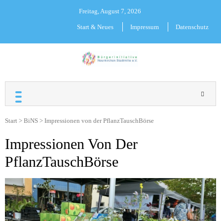
Skip
Freitag, August 7, 2026
to
content
Start & Neues
Impressum
Datenschutz
BÜRGERINITIATIVE
NEUNKIRCHEN
STADTMITTE E.V.
Start
>
BiNS
>
Impressionen von der PflanzTauschBörse
Impressionen Von Der
PflanzTauschBörse