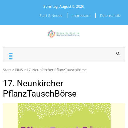
Skip
Sonntag, August 9, 2026
to
content
Start & Neues
Impressum
Datenschutz
BÜRGERINITIATIVE
NEUNKIRCHEN
STADTMITTE E.V.
Start
>
BiNS
>
17. Neunkircher PflanzTauschBörse
17. Neunkircher
PflanzTauschBörse