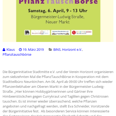
Klaus
19. März 2019
BiNS
,
Horizont e.V.
,
Pflanztauschbörse
Die Bürgerinitiative Stadtmitte e.V. und der Verein Horizont organisieren
zum siebzehnten Mal die PflanzTauschBörse in Kooperation mit dem
Stadtteilbüro Neunkirchen. Am 06. April ab 09:00 Uhr treffen sich wieder
Pflanzenliebhaber am Oberen Markt in der Bürgermeister-Ludwig-
Straße. „Hier können Hobbygärtnerinnen und Gärtner ihre
Himbeerstöckchen gegen Currykraut und Taglilien gegen Christrosen
tauschen. Es ist immer wieder überraschend, welche Pflanzen
angeboten und nachgefragt werden, stellt Eva Schneider, Vorsitzende
der Bürgerinitiative fest. Als besonderen Service können Interessierte
das Gartenwissen der Kräuterexpertin Elisabeth Schmitt und der