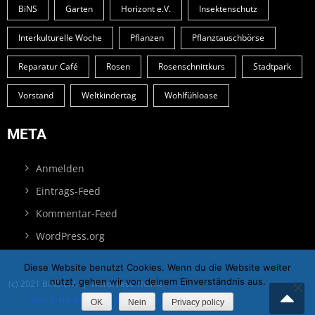
BiNS
Garten
Horizont e.V.
Insektenschutz
Interkulturelle Woche
Pflanzen
Pflanztauschbörse
Reparatur Café
Rosen
Rosenschnittkurs
Stadtpark
Vorstand
Weltkindertag
Wohlfühloase
META
Anmelden
Eintrags-Feed
Kommentar-Feed
WordPress.org
Diese Website benutzt Cookies. Wenn du die Website weiter
nutzt, gehen wir von deinem Einverständnis aus.
(c) 2021 BiNS e.V.
|
WordPress Theme
Vmag
Start & Neues
Blog
Impressum
Datenschutz
OK
Nein
Privacy policy