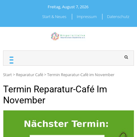
Skip
Freitag, August 7, 2026
to
content
Start & Neues
Impressum
Datenschutz
BÜRGERINITIATIVE
NEUNKIRCHEN
STADTMITTE E.V.
Start
>
Reparatur Café
>
Termin Reparatur-Café im November
Termin Reparatur-Café Im
November