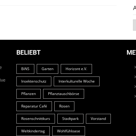
A
BELIEBT
ME
e
BiNS
Garten
Horizont e.V.
ive
Insektenschutz
Interkulturelle Woche
.
Pflanzen
Pflanztauschbörse
Reparatur Café
Rosen
Rosenschnittkurs
Stadtpark
Vorstand
Weltkindertag
Wohlfühloase