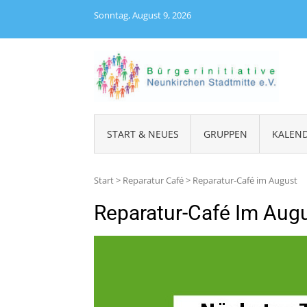
Skip
Sonntag, August 9, 2026
to
content
BÜRGE
START & NEUES
GRUPPEN
KALEN
Start
>
Reparatur Café
>
Reparatur-Café im August
Reparatur-Café Im Aug