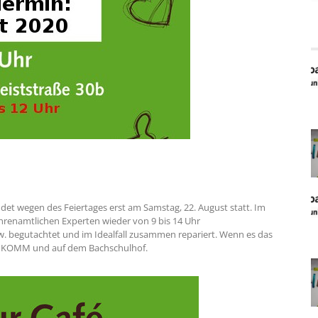
det wegen des Feiertages erst am Samstag, 22. August statt. Im
hrenamtlichen Experten wieder von 9 bis 14 Uhr
. begutachtet und im Idealfall zusammen repariert. Wenn es das
dem KOMM und auf dem Bachschulhof.