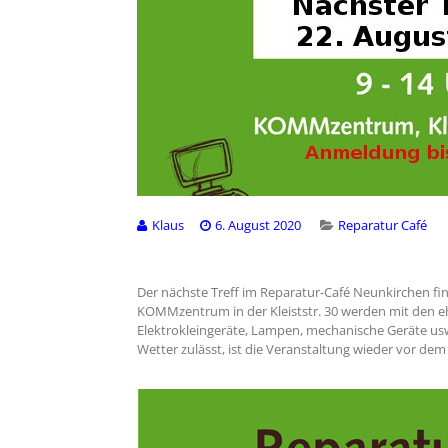
Klaus
6. August 2020
Reparatur Café
Der nächste Treff im Reparatur-Café Neunkirchen fin
KOMMzentrum in der Kleiststr. 30 werden mit den e
Elektrokleingeräte, Lampen, mechanische Geräte usw
Wetter zulässt, ist die Veranstaltung wieder vor 