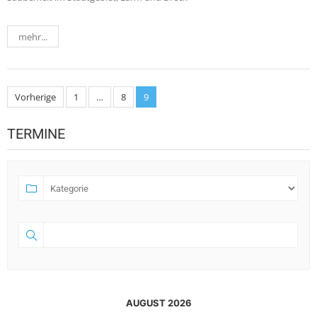
mehr...
Seitennummerierung
Vorherige
1
…
8
9
der
TERMINE
Beiträge
AUGUST 2026