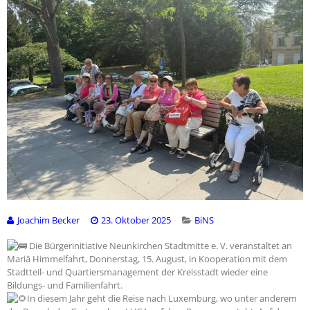
Joachim Becker
23. Oktober 2025
BiNS
Die Bürgerinitiative Neunkirchen Stadtmitte e. V. veranstaltet an
Mariä Himmelfahrt, Donnerstag, 15. August, in Kooperation mit dem
Stadtteil- und Quartiersmanagement der Kreisstadt wieder eine
Bildungs- und Familienfahrt.
In diesem Jahr geht die Reise nach Luxemburg, wo unter anderem