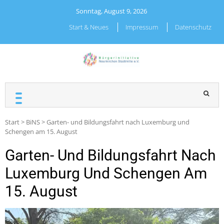
Skip
Sonntag, August 9, 2026
to
content
Start & Neues
Impressum
Datenschutz
BÜRGERINITIATIVE
NEUNKIRCHEN
STADTMITTE E.V.
Start
>
BiNS
>
Garten- und Bildungsfahrt nach Luxemburg und
Schengen am 15. August
Garten- Und Bildungsfahrt Nach
Luxemburg Und Schengen Am
15. August