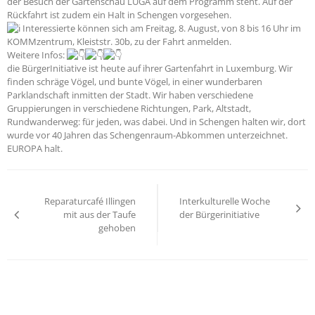
der Besuch der Gartenschau LUGA auf dem Programm steht. Auf der
Rückfahrt ist zudem ein Halt in Schengen vorgesehen.
Interessierte können sich am Freitag, 8. August, von 8 bis 16 Uhr im
KOMMzentrum, Kleiststr. 30b, zu der Fahrt anmelden.
Weitere Infos:
die BürgerInitiative ist heute auf ihrer Gartenfahrt in Luxemburg. Wir
finden schräge Vögel, und bunte Vögel, in einer wunderbaren
Parklandschaft inmitten der Stadt. Wir haben verschiedene
Gruppierungen in verschiedene Richtungen, Park, Altstadt,
Rundwanderweg: für jeden, was dabei. Und in Schengen halten wir, dort
wurde vor 40 Jahren das Schengenraum-Abkommen unterzeichnet.
EUROPA halt.
Beitragsnavigation
Reparaturcafé Illingen
Interkulturelle Woche
mit aus der Taufe
der Bürgerinitiative
gehoben